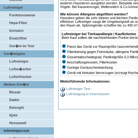
anderen Haustieren ausgelöst werden. Beispiele s
Vögeln. Bei Kanarienvogel, Wellensittich & Co könne
Luftreiniger
Wie können Allergene abgefiltert werden?
Funktionsweise
Haustiere geben die sehr kleinen und leichten Partik
effektiver Luftreiniger saugt die Umgebungsluft an u
Hepa-Filter
den Raum ab. Spitzengeräte schaffen bis zu 400 m³ 
Ionisator
Luftreiniger bei Tierhaarallergie / Kaufkriterien
Beim Kauf sollten die nachtstehenden Punkte berüc
Ersatzfilter
Ger�te im Test
Passt das Gerät zur Raumgröße (ausreichend
Filterleistung gegen Feinstäube, allergene Parti
Ger�tetypen
Gesamtabscheidegrad, Partikelgröße 0,3 Mikr
Luftreiniger
Anschaffungskosten, Filterkosten
Geringe Geräuschentwicklung
Luftw�scher
Gerät mit Ionisator bevorzugen (erzeugt frische
Lufterfrischer
Weiterführende Informationen:
Marken-Ger�te
Luftreiniger Test
Blueair
Luftreinigung in Innenräumen
Daikin
Delonghi
IQAir
Honeywell
luftreiniger.com