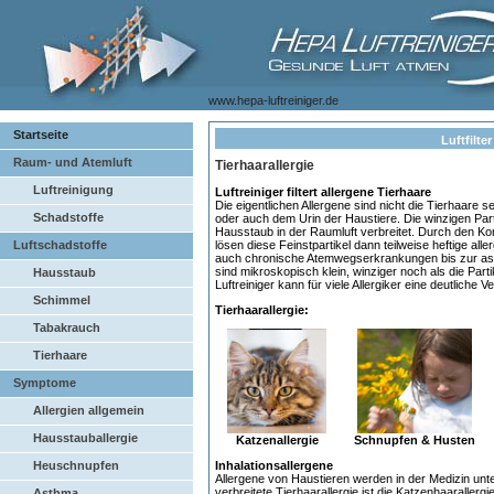
www.hepa-luftreiniger.de
Startseite
Luftfilte
Raum- und Atemluft
Tierhaarallergie
Luftreinigung
Luftreiniger filtert allergene Tierhaare
Die eigentlichen Allergene sind nicht die Tierhaare 
Schadstoffe
oder auch dem Urin der Haustiere. Die winzigen Pa
Hausstaub in der Raumluft verbreitet. Durch den 
Luftschadstoffe
lösen diese Feinstpartikel dann teilweise heftige a
auch chronische Atemwegserkrankungen bis zur ast
sind mikroskopisch klein, winziger noch als die Par
Hausstaub
Luftreiniger kann für viele Allergiker eine deutliche
Schimmel
Tierhaarallergie:
Tabakrauch
Tierhaare
Symptome
Allergien allgemein
Hausstauballergie
Katzenallergie
Schnupfen & Husten
Heuschnupfen
Inhalationsallergene
Allergene von Haustieren werden in der Medizin unte
verbreitete Tierhaarallergie ist die Katzenhaarallerg
Asthma