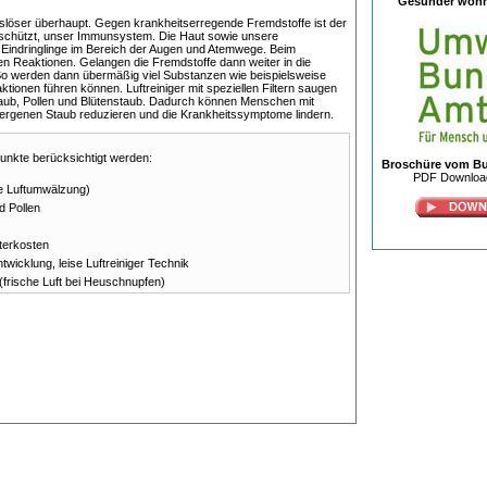
Gesünder wohn
auslöser überhaupt. Gegen krankheitserregende Fremdstoffe ist der
chützt, unser Immunsystem. Die Haut sowie unsere
n Eindringlinge im Bereich der Augen und Atemwege. Beim
en Reaktionen. Gelangen die Fremdstoffe dann weiter in die
 So werden dann übermäßig viel Substanzen wie beispielsweise
tionen führen können. Luftreiniger mit speziellen Filtern saugen
taub, Pollen und Blütenstaub. Dadurch können Menschen mit
lergenen Staub reduzieren und die Krankheitssymptome lindern.
Punkte berücksichtigt werden:
Broschüre vom B
PDF Download
e Luftumwälzung)
d Pollen
lterkosten
icklung, leise Luftreiniger Technik
(frische Luft bei Heuschnupfen)