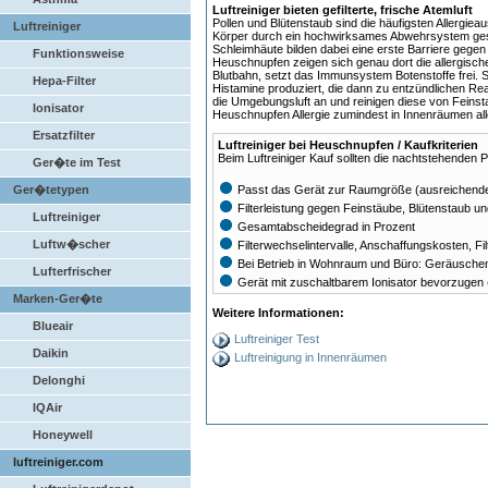
Luftreiniger bieten gefilterte, frische Atemluft
Pollen und Blütenstaub sind die häufigsten Allergie
Luftreiniger
Körper durch ein hochwirksames Abwehrsystem ges
Schleimhäute bilden dabei eine erste Barriere gege
Funktionsweise
Heuschnupfen zeigen sich genau dort die allergisch
Blutbahn, setzt das Immunsystem Botenstoffe frei.
Hepa-Filter
Histamine produziert, die dann zu entzündlichen Reak
die Umgebungsluft an und reinigen diese von Feins
Ionisator
Heuschnupfen Allergie zumindest in Innenräumen al
Ersatzfilter
Luftreiniger bei Heuschnupfen / Kaufkriterien
Beim Luftreiniger Kauf sollten die nachtstehenden 
Ger�te im Test
Ger�tetypen
Passt das Gerät zur Raumgröße (ausreichend
Filterleistung gegen Feinstäube, Blütenstaub un
Luftreiniger
Gesamtabscheidegrad in Prozent
Luftw�scher
Filterwechselintervalle, Anschaffungskosten, Fi
Bei Betrieb in Wohnraum und Büro: Geräuschentw
Lufterfrischer
Gerät mit zuschaltbarem Ionisator bevorzugen 
Marken-Ger�te
Weitere Informationen:
Blueair
Luftreiniger Test
Daikin
Luftreinigung in Innenräumen
Delonghi
IQAir
Honeywell
luftreiniger.com