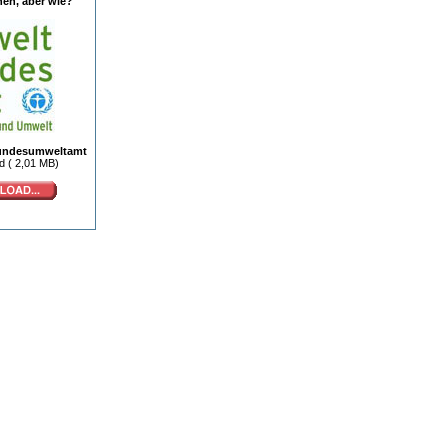
en, aber wie?
undesumweltamt
 ( 2,01 MB)