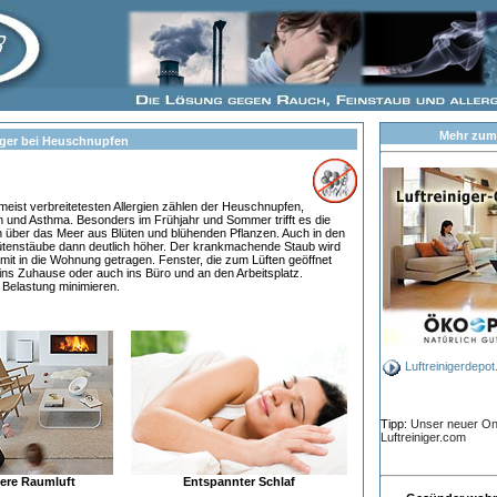
Mehr zum
iger bei Heuschnupfen
m meist verbreitetesten Allergien zählen der Heuschnupfen,
und Asthma. Besonders im Frühjahr und Sommer trifft es die
ch über das Meer aus Blüten und blühenden Pflanzen. Auch in den
lütenstäube dann deutlich höher. Der krankmachende Staub wird
it in die Wohnung getragen. Fenster, die zum Lüften geöffnet
 ins Zuhause oder auch ins Büro und an den Arbeitsplatz.
e Belastung minimieren.
Luftreinigerdepot
Tipp:
Unser neuer Onl
Luftreiniger.com
ere Raumluft
Entspannter Schlaf