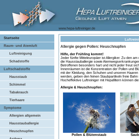
www.hepa-luftreiniger.de
Startseite
Luftrein
Raum- und Atemluft
Allergie gegen Pollen: Heuschnupfen
Luftreinigung
Hilfe, der Frühling kommt!
Jeder fünfte Mitteleuropäer ist Allergiker. Zu den a
Schadstoffe
die Hausstauballergie sowie Atemwegserkrankungen 
Betroffenen besonders hart und nicht jeder freut si
Luftschadstoffe
Innenräumen ist die Konzentration der Pollen und B
mit der Kleidung, den Schuhen und unseren Haaren m
werden, geben den feinen Staubpartikeln freie Bahn
Hausstaub
Hocheffektive Luftreiniger mit Hepafiltern können di
Schimmel
Allergie & Heuschnupfen:
Tabakrauch
Tierhaare
Symptome
Allergien allgemein
Hausstauballergie
Heuschnupfen
Pollen & Blütenstaub
Saub
Asthma