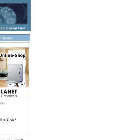
 Thema:
.de
ine Shop -