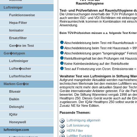
Raumlufthygiene
Luftreiniger
Test- und Prüfverfahren auf Raumlufthygiene 
Die Untersuchungen innerhalb der TÜV Prüfungen b
Funktionsweise
auch werden ISO- und VDI Richtlinien mit einbezogen
Reinraumtechnik kommen in Kombination mit einschlä
Hepa-Filter
Anwendung.
Ionisator
Beim TÜV-Prüfzeichen müssen u.a. folgende Test Kriterie
Ersatzfilter
Abscheideleistung beim Test mit Raumluftstaub 
Ger�te im Test
Abscheideleistung beim Test mit Hausstaub > 9
Abscheideleistung gegen "lungengängige" Feins
Ger�tetypen
Reinluftkeimgehalt bei den Prüfungen mit Hauss
Luftreiniger
Keine Keimbesiedelung auf der Reinluftseite
Luftw�scher
Test auf Freisetzung von Ozon: Emissionsrate <
Veralteter Test von Luftreinigern in Stiftung Wa
Lufterfrischer
Aufgrund mangelnder Aktualität werden nachstehend 
technischen Merkmale bei den meisten Luftfiltern w
Marken-Ger�te
entspricht nicht mehr dem aktuellen Stand der Tec
Geräte internationaler Anbieter getestet. Für die Part
Blueair
bewertet. Die Stiftung Warentest vergab 1998 an den
Healthpro 250. Dieses Gerät wurde auch auf die Ein
Daikin
zugelassen.
Der IQAir Healthpro 250 selbst wurde i
Zusatz NE für New Edition.
Delonghi
Passende Themen:
IQAir
Luftreinigung allgemein
Honeywell
Luft Ionisierung
luftreiniger.com
HEPA Filter
Luftfilter Funktion