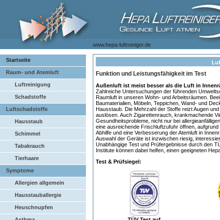
www.hepa-luftreiniger.de
Startseite
Luf
Raum- und Atemluft
Funktion und Leistungsfähigkeit im Test
Luftreinigung
Außenluft ist meist besser als die Luft in Inne
Zahlreiche Untersuchungen der führenden Umweltsch
Schadstoffe
Raumluft in unseren Wohn- und Arbeitsräumen. Beein
Baumaterialien, Möbeln, Teppichen, Wand- und Deck
Luftschadstoffe
Hausstaub. Die Mehrzahl der Stoffe reizt Augen und
auslösen. Auch Zigarettenrauch, krankmachende Vi
Gesundheitsprobleme, nicht nur bei allergieanfällige
Hausstaub
eine ausreichende Frischluftzufuhr öffnen, aufgrund
Abhilfe und eine Verbesserung der Atemluft in Inne
Schimmel
Auswahl der Geräte ist inzwischen riesig, interess
Unabhängige Test und Prüfergebnisse durch den TÜV
Tabakrauch
Institute können dabei helfen, einen geeigneten Hepa 
Tierhaare
Test & Prüfsiegel:
Symptome
Allergien allgemein
Hausstauballergie
Heuschnupfen
Asthma
TÜV Test auf